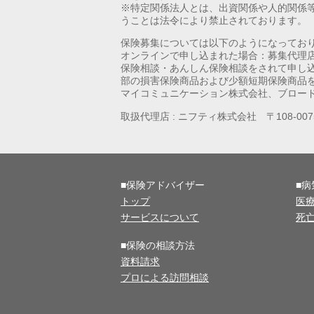
※特定関係法人とは、出資関係や人的関係
うことは法令により禁止されております。
保険募集については以下のようになってお
オンラインで申し込まれた場合：募集代理
保険相談・あんしん保険相談をされて申し
部の損害保険商品および少額短期保険商品
マイコミュニケーション株式会社、ブロー
取扱代理店 : ニフティ株式会社 〒108-0
■保険アドバイザー
■
トップ
医
サービスについて
死
■保険の相談方法
資料請求
プロによる訪問相談