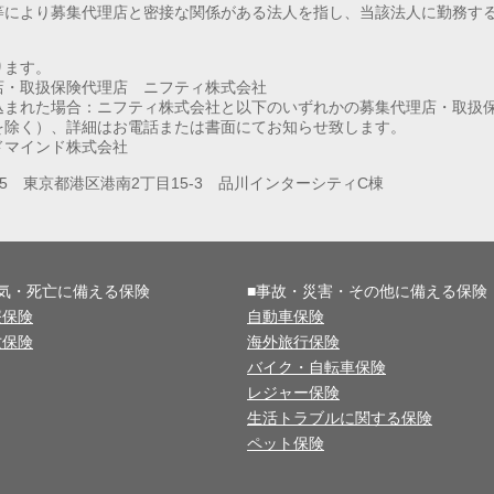
等により募集代理店と密接な関係がある法人を指し、当該法人に勤務す
ります。
店・取扱保険代理店 ニフティ株式会社
込まれた場合：ニフティ株式会社と以下のいずれかの募集代理店・取扱
を除く）、詳細はお電話または書面にてお知らせ致します。
ドマインド株式会社
075 東京都港区港南2丁目15-3 品川インターシティC棟
病気・死亡に備える保険
■事故・災害・その他に備える保険
療保険
自動車保険
亡保険
海外旅行保険
バイク・自転車保険
レジャー保険
生活トラブルに関する保険
ペット保険