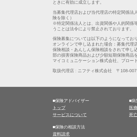
ときに有効に成立します。
当募集代理店および当代理店の特定関係法
険を除く）
※特定関係法人とは、出資関係や人的関係
うことは法令により禁止されております。
保険募集については以下のようになってお
オンラインで申し込まれた場合：募集代理
保険相談・あんしん保険相談をされて申し
部の損害保険商品および少額短期保険商品
マイコミュニケーション株式会社、ブロー
取扱代理店 : ニフティ株式会社 〒108-0
■保険アドバイザー
■
トップ
医
サービスについて
死
■保険の相談方法
資料請求