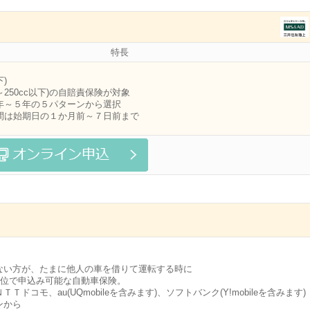
特長
下)
超～250cc以下)の自賠責保険が対象
年～５年の５パターンから選択
間は始期日の１か月前～７日前まで
ない方が、たまに他人の車を借りて運転する時に
単位で申込み可能な自動車保険。
Ｔドコモ、au(UQmobileを含みます)、ソフトバンク(Y!mobileを含みます)
ンから