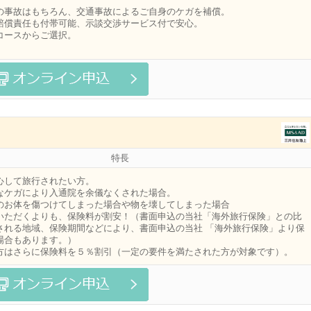
の事故はもちろん、交通事故によるご自身のケガを補償。
賠償責任も付帯可能、示談交渉サービス付で安心。
コースからご選択。
特長
心して旅行されたい方。
なケガにより入通院を余儀なくされた場合。
のお体を傷つけてしまった場合や物を壊してしまった場合
いただくよりも、保険料が割安！（書面申込の当社「海外旅行保険」との比
される地域、保険期間などにより、書面申込の当社 「海外旅行保険」より保
場合もあります。）
方はさらに保険料を５％割引（一定の要件を満たされた方が対象です）。