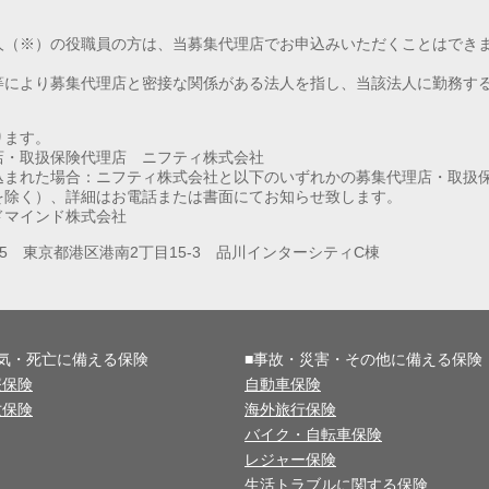
人（※）の役職員の方は、当募集代理店でお申込みいただくことはでき
等により募集代理店と密接な関係がある法人を指し、当該法人に勤務す
ります。
店・取扱保険代理店 ニフティ株式会社
込まれた場合：ニフティ株式会社と以下のいずれかの募集代理店・取扱
を除く）、詳細はお電話または書面にてお知らせ致します。
ドマインド株式会社
075 東京都港区港南2丁目15-3 品川インターシティC棟
病気・死亡に備える保険
■事故・災害・その他に備える保険
療保険
自動車保険
亡保険
海外旅行保険
バイク・自転車保険
レジャー保険
生活トラブルに関する保険