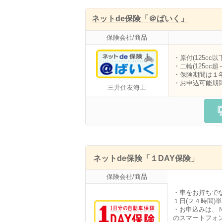
ネットde保険「＠ばいく」
保険会社/商品
・原付(125cc以
・二輪(125cc
・保険期間は１
・お申込可能期
三井住友海上
ネットde保険「１DAY保険」
保険会社/商品
・車をお持ちで
１日(２４時間)
・お申込みは、ＮＴ
のスマートフォ