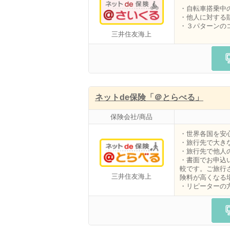
・自転車搭乗中
・他人に対する
・３パターンの
三井住友海上
ネットde保険「＠とらべる」
保険会社/商品
・世界各国を安
・旅行先で大き
・旅行先で他人
・書面でお申込
較です。ご旅行
三井住友海上
険料が高くなる
・リピーターの