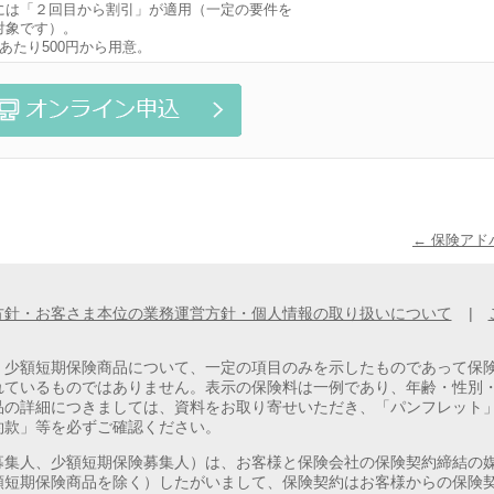
には「２回目から割引」が適用（一定の要件を
対象です）。
あたり500円から用意。
← 保険ア
方針・お客さま本位の業務運営方針・個人情報の取り扱いについて
|
、少額短期保険商品について、一定の項目のみを示したものであって保
れているものではありません。表示の保険料は一例であり、年齢・性別
品の詳細につきましては、資料をお取り寄せいただき、「パンフレット
約款」等を必ずご確認ください。
募集人、少額短期保険募集人）は、お客様と保険会社の保険契約締結の
額短期保険商品を除く）したがいまして、保険契約はお客様からの保険