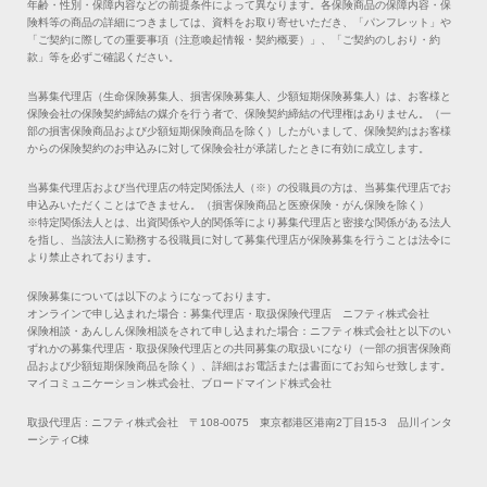
年齢・性別・保障内容などの前提条件によって異なります。各保険商品の保障内容・保
険料等の商品の詳細につきましては、資料をお取り寄せいただき、「パンフレット」や
「ご契約に際しての重要事項（注意喚起情報・契約概要）」、「ご契約のしおり・約
款」等を必ずご確認ください。
当募集代理店（生命保険募集人、損害保険募集人、少額短期保険募集人）は、お客様と
保険会社の保険契約締結の媒介を行う者で、保険契約締結の代理権はありません。（一
部の損害保険商品および少額短期保険商品を除く）したがいまして、保険契約はお客様
からの保険契約のお申込みに対して保険会社が承諾したときに有効に成立します。
当募集代理店および当代理店の特定関係法人（※）の役職員の方は、当募集代理店でお
申込みいただくことはできません。（損害保険商品と医療保険・がん保険を除く）
※特定関係法人とは、出資関係や人的関係等により募集代理店と密接な関係がある法人
を指し、当該法人に勤務する役職員に対して募集代理店が保険募集を行うことは法令に
より禁止されております。
保険募集については以下のようになっております。
オンラインで申し込まれた場合：募集代理店・取扱保険代理店 ニフティ株式会社
保険相談・あんしん保険相談をされて申し込まれた場合：ニフティ株式会社と以下のい
ずれかの募集代理店・取扱保険代理店との共同募集の取扱いになり（一部の損害保険商
品および少額短期保険商品を除く）、詳細はお電話または書面にてお知らせ致します。
マイコミュニケーション株式会社、ブロードマインド株式会社
取扱代理店 : ニフティ株式会社 〒108-0075 東京都港区港南2丁目15-3 品川インタ
ーシティC棟