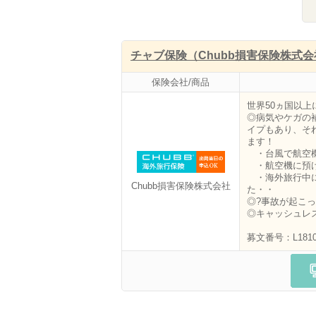
チャブ保険（Chubb損害保険株式会
保険会社/商品
世界50ヵ国以
◎病気やケガの
イプもあり、そ
ます！
・台風で航空機
・航空機に預け
・海外旅行中に
Chubb損害保険株式会社
た・・
◎?事故が起こ
◎キャッシュレ
募文番号：L1810