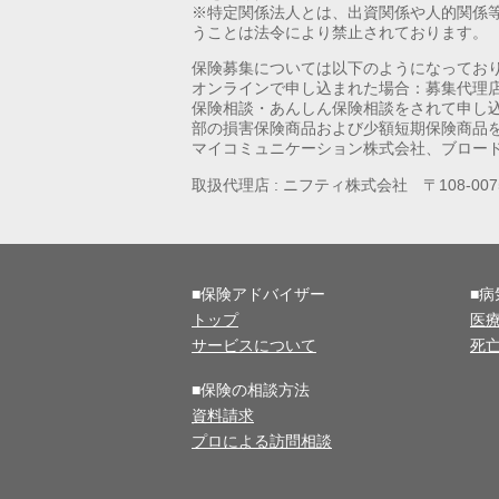
※特定関係法人とは、出資関係や人的関係
うことは法令により禁止されております。
保険募集については以下のようになってお
オンラインで申し込まれた場合：募集代理
保険相談・あんしん保険相談をされて申し
部の損害保険商品および少額短期保険商品
マイコミュニケーション株式会社、ブロー
取扱代理店 : ニフティ株式会社 〒108-0
■保険アドバイザー
■
トップ
医
サービスについて
死
■保険の相談方法
資料請求
プロによる訪問相談