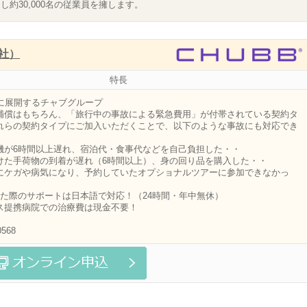
し約30,000名の従業員を擁します。
社）
特長
上に展開するチャブグループ
補償はもちろん、「旅行中の事故による緊急費用」が付帯されている契約タ
れらの契約タイプにご加入いただくことで、以下のような事故にも対応でき
が6時間以上遅れ、宿泊代・食事代などを自己負担した・・
た手荷物の到着が遅れ（6時間以上）、身の回り品を購入した・・
ケガや病気になり、予約していたオプショナルツアーに参加できなかっ
った際のサポートは日本語で対応！（24時間・年中無休）
ス提携病院での治療費は現金不要！
568