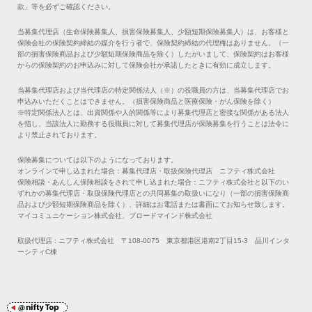
款」等を必ずご確認ください。
当募集代理店（生命保険募集人、損害保険募集人、少額短期保険募集人）は、お客様と
保険会社の保険契約締結の媒介を行う者で、保険契約締結の代理権はありません。（一
部の損害保険商品および少額短期保険商品を除く）したがいまして、保険契約はお客様
からの保険契約のお申込みに対して保険会社が承諾したときに有効に成立します。
当募集代理店および当代理店の特定関係法人（※）の役職員の方は、当募集代理店でお
申込みいただくことはできません。（損害保険商品と医療保険・がん保険を除く）
※特定関係法人とは、出資関係や人的関係等により募集代理店と密接な関係がある法人
を指し、当該法人に勤務する役職員に対して募集代理店が保険募集を行うことは法令に
より禁止されております。
保険募集については以下のようになっております。
オンラインで申し込まれた場合：募集代理店・取扱保険代理店 ニフティ株式会社
保険相談・あんしん保険相談をされて申し込まれた場合：ニフティ株式会社と以下のい
ずれかの募集代理店・取扱保険代理店との共同募集の取扱いになり（一部の損害保険商
品および少額短期保険商品を除く）、詳細はお電話または書面にてお知らせ致します。
マイコミュニケーション株式会社、ブロードマインド株式会社
取扱代理店 : ニフティ株式会社 〒108-0075 東京都港区港南2丁目15-3 品川インタ
ーシティC棟