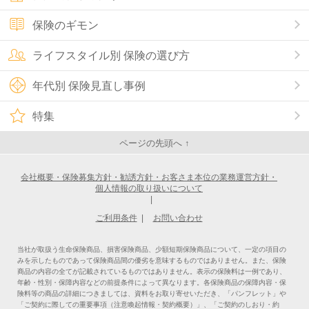
保険のギモン
ライフスタイル別 保険の選び方
年代別 保険見直し事例
特集
ページの先頭へ ↑
会社概要・保険募集方針・勧誘方針・お客さま本位の業務運営方針・
個人情報の取り扱いについて
|
ご利用条件
|
お問い合わせ
当社が取扱う生命保険商品、損害保険商品、少額短期保険商品について、一定の項目の
みを示したものであって保険商品間の優劣を意味するものではありません。また、保険
商品の内容の全てが記載されているものではありません。表示の保険料は一例であり、
年齢・性別・保障内容などの前提条件によって異なります。各保険商品の保障内容・保
険料等の商品の詳細につきましては、資料をお取り寄せいただき、「パンフレット」や
「ご契約に際しての重要事項（注意喚起情報・契約概要）」、「ご契約のしおり・約