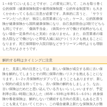
1～4全てにいえることですが、この変化に対して、これを取り巻く
公的保障（健康保険制度や雇用保険制度・公的年金制度等）も大き
くかかわってくる点に注意が必要です。具体的に言うと、「サラリ
ーマンだった夫が、独立し自営業者になった」ケース。公的医療保
険が健康保険から国民健康保険になり、自己負担割合は3割でどちら
も同じですが、「傷病手当金」（病気やケガで働けず給料がもらえ
ない場合一定条件のもと支給）がありません。また、自営業者の場
合入院などで働けないと即収入減に結びつくリスクも抱えることに
なります。死亡保障額や入院日額などサラリーマン時代よりも増額
した方がよさそうです。
解約する時はタイミングに注意
また、見直し時の注意としては、新しい保険が成立する前に古い保
険を解約してしまうとその間に保障の無いリスクを抱えることにな
ります。1～2ヶ月保険料がダブってしまうこともありますが、新し
い契約の成立を待ってから、古い保険の解約をしましょう。なお、
古い保険はだめだと思い込んでいる方もいらっしゃいますが、予定
利率が高い時期に加入した（85年～93年は年率5.5～6.0％）終身保
険や養老保険は、解約しないで継続する方向の見直しもあると言う
ことも覚えておいてください。この場合健康上新たな保険加入が難