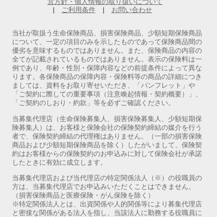
営方針・個人情報の取り扱いについて
|
ご利用条件
|
お問い合わせ
当社が取扱う生命保険商品、損害保険商品、少額短期保険商品
について、一定の項目のみを示したものであって保険商品間の
優劣を意味するものではありません。また、保険商品の内容の
全てが記載されているものではありません。表示の保険料は一
例であり、年齢・性別・保障内容などの前提条件によって異な
ります。各保険商品の保障内容・保険料等の商品の詳細につき
ましては、資料をお取り寄せいただき、「パンフレット」や
「ご契約に際しての重要事項（注意喚起情報・契約概要）」、
「ご契約のしおり・約款」等を必ずご確認ください。
当募集代理店（生命保険募集人、損害保険募集人、少額短期保
険募集人）は、お客様と保険会社の保険契約締結の媒介を行う
者で、保険契約締結の代理権はありません。（一部の損害保険
商品および少額短期保険商品を除く）したがいまして、保険契
約はお客様からの保険契約のお申込みに対して保険会社が承諾
したときに有効に成立します。
当募集代理店および当代理店の特定関係法人（※）の役職員の
方は、当募集代理店でお申込みいただくことはできません。
（損害保険商品と医療保険・がん保険を除く）
※特定関係法人とは、出資関係や人的関係等により募集代理店
と密接な関係がある法人を指し、当該法人に勤務する役職員に