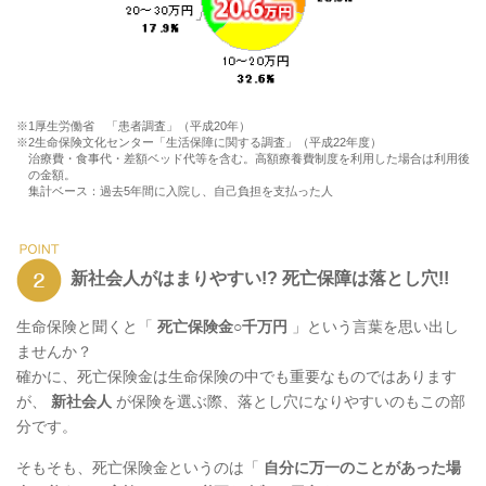
※1厚生労働省 「患者調査」（平成20年）
※2生命保険文化センター「生活保障に関する調査」（平成22年度）
治療費・食事代・差額ベッド代等を含む。高額療養費制度を利用した場合は利用後
の金額。
集計ベース：過去5年間に入院し、自己負担を支払った人
新社会人がはまりやすい!? 死亡保障は落とし穴!!
生命保険と聞くと「
死亡保険金○千万円
」という言葉を思い出し
ませんか？
確かに、死亡保険金は生命保険の中でも重要なものではあります
が、
新社会人
が保険を選ぶ際、落とし穴になりやすいのもこの部
分です。
そもそも、死亡保険金というのは「
自分に万一のことがあった場