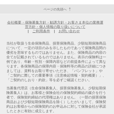
ページの先頭へ
会社概要・保険募集方針・勧誘方針・お客さま本位の業務運
営方針・個人情報の取り扱いについて
|
ご利用条件
|
お問い合わせ
当社が取扱う生命保険商品、損害保険商品、少額短期保険商品
について、一定の項目のみを示したものであって保険商品間の
優劣を意味するものではありません。また、保険商品の内容の
全てが記載されているものではありません。表示の保険料は一
例であり、年齢・性別・保障内容などの前提条件によって異な
ります。各保険商品の保障内容・保険料等の商品の詳細につき
ましては、資料をお取り寄せいただき、「パンフレット」や
「ご契約に際しての重要事項（注意喚起情報・契約概要）」、
「ご契約のしおり・約款」等を必ずご確認ください。
当募集代理店（生命保険募集人、損害保険募集人、少額短期保
険募集人）は、お客様と保険会社の保険契約締結の媒介を行う
者で、保険契約締結の代理権はありません。（一部の損害保険
商品および少額短期保険商品を除く）したがいまして、保険契
約はお客様からの保険契約のお申込みに対して保険会社が承諾
したときに有効に成立します。