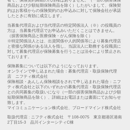
者で、保険契約締結の代理権はありません。（一部の損害保険
商品および少額短期保険商品を除く）したがいまして、保険契
約はお客様からの保険契約のお申込みに対して保険会社が承諾
したときに有効に成立します。
当募集代理店および当代理店の特定関係法人（※）の役職員の
方は、当募集代理店でお申込みいただくことはできません。
（損害保険商品と医療保険・がん保険を除く）
※特定関係法人とは、出資関係や人的関係等により募集代理店
と密接な関係がある法人を指し、当該法人に勤務する役職員に
対して募集代理店が保険募集を行うことは法令により禁止され
ております。
保険募集については以下のようになっております。
オンラインで申し込まれた場合：募集代理店・取扱保険代理
店 ニフティ株式会社
保険相談・あんしん保険相談をされて申し込まれた場合：ニフ
ティ株式会社と以下のいずれかの募集代理店・取扱保険代理店
との共同募集の取扱いになり（一部の損害保険商品および少額
短期保険商品を除く）、詳細はお電話または書面にてお知らせ
致します。
マイコミュニケーション株式会社、ブロードマインド株式会社
取扱代理店 : ニフティ株式会社 〒108-0075 東京都港区港南
2丁目15-3 品川インターシティC棟